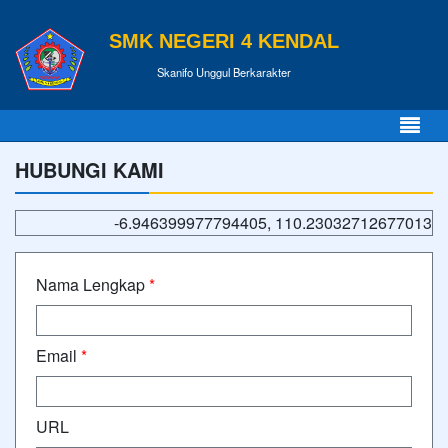
SMK NEGERI 4 KENDAL
Skanifo Unggul Berkarakter
HUBUNGI KAMI
-6.946399977794405, 110.23032712677013
Nama Lengkap
*
Email
*
URL